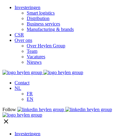
Investeringen
Smart logistics
Distribution
Business services
Manufacturing & brands
CSR
Over ons
Over Heylen Group
Team
Vacatures
Nieuws
Contact
NL
FR
EN
Follow
close
Investeringen