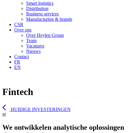
Smart logistics
Distribution
Business services
Manufacturing & brands
CSR
Over ons
Over Heylen Group
Team
Vacatures
Nieuws
Contact
FR
EN
Fintech
arrow_back_ios
HUIDIGE INVESTERINGEN
H
We ontwikkelen analytische oplossingen