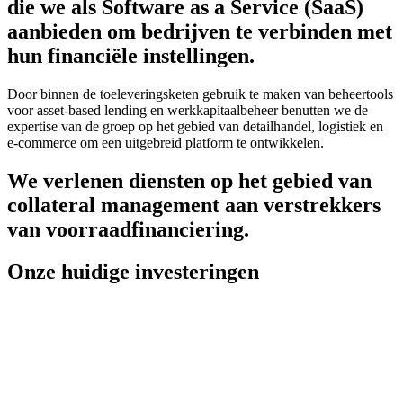
die we als Software as a Service (SaaS)
aanbieden om bedrijven te verbinden met
hun financiële instellingen.
Door binnen de toeleveringsketen gebruik te maken van beheertools
voor asset-based lending en werkkapitaalbeheer benutten we de
expertise van de groep op het gebied van detailhandel, logistiek en
e-commerce om een uitgebreid platform te ontwikkelen.
We verlenen diensten op het gebied van
collateral management aan verstrekkers
van voorraadfinanciering.
Onze huidige investeringen
Wij zijn ervan overtuigd dat voorraadfinanciering zal evolueren in
de richting van het een voortdurende monitoring van de risico’s die
voorraden als onderpand met zich meebrengen en het berekenen van
de financieringsbasis op basis van risico-indicatoren.
keyboard_arrow_down